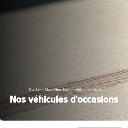
Kia Saint Maximin
Chercher un véhicule en stock
›
Nos véhicules d'occasions