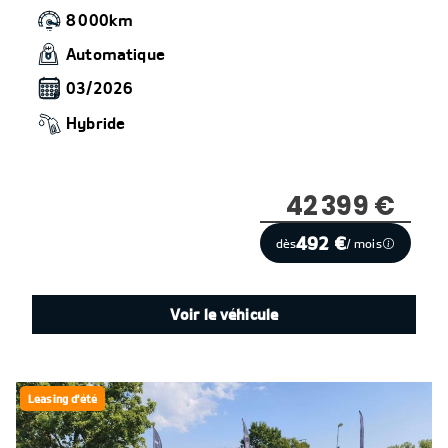
8 000km
Automatique
03/2026
Hybride
42 399 €
492 €
dès
/ mois
Voir le véhicule
Leasing d'été