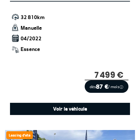
32 810km
Manuelle
04/2022
Essence
7 499 €
87 €
dès
/ mois
Voir le véhicule
Leasing d'été