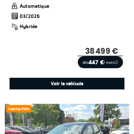
Automatique
03/2026
Hybride
38 499 €
447 €
dès
/ mois
Voir le véhicule
Leasing d'été