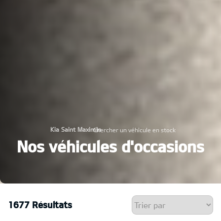
Kia Saint Maximin
Chercher un véhicule en stock
›
Nos véhicules d'occasions
1677 Résultats