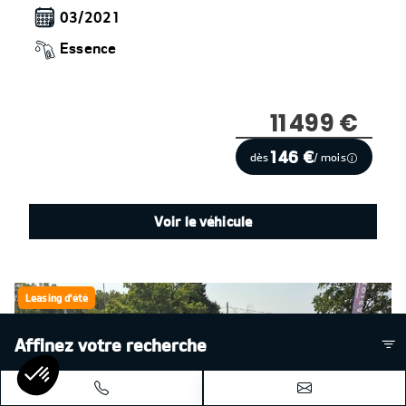
03/2021
Essence
11 499 €
146 €
dès
/ mois
Voir le véhicule
Leasing d'été
Affinez votre recherche