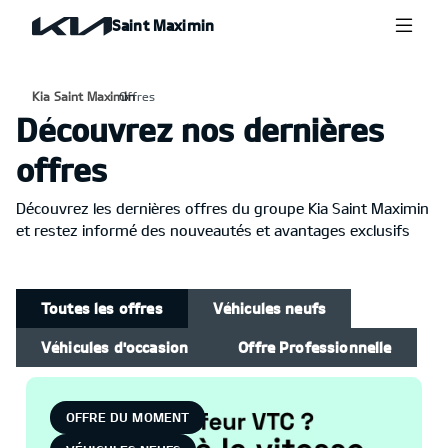
Saint Maximin
Kia Saint Maximin
Offres
›
Découvrez nos dernières
offres
Découvrez les dernières offres du groupe Kia Saint Maximin
et restez informé des nouveautés et avantages exclusifs
Toutes les offres
Véhicules neufs
Véhicules d'occasion
Offre Professionnelle
OFFRE DU MOMENT