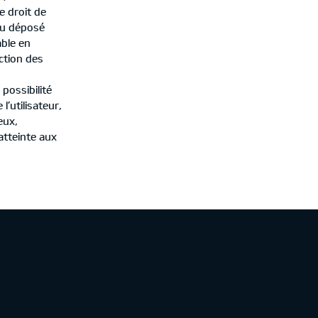
e droit de
nu déposé
able en
ection des
possibilité
l’utilisateur,
eux,
tteinte aux