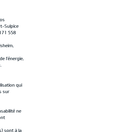
ros
t-Sulpice
 171 558
lsheim,
de l’énergie,
.
isation qui
s sur
abilité ne
ont
) sont à la