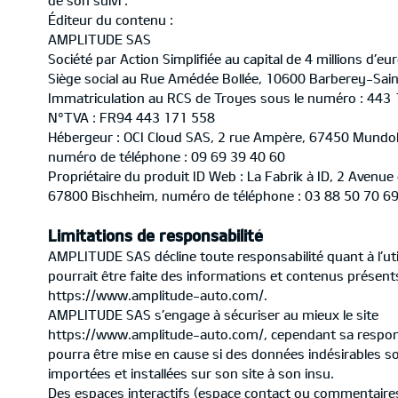
de son suivi :
Éditeur du contenu :
AMPLITUDE SAS
Société par Action Simplifiée au capital de 4 millions d’eu
Siège social au Rue Amédée Bollée, 10600 Barberey-Sain
Immatriculation au RCS de Troyes sous le numéro : 443
N°TVA : FR94 443 171 558
Hébergeur : OCI Cloud SAS, 2 rue Ampère, 67450 Mundo
numéro de téléphone : 09 69 39 40 60
Propriétaire du produit ID Web : La Fabrik à ID, 2 Avenue 
67800 Bischheim, numéro de téléphone : 03 88 50 70 69
Limitations de responsabilité
AMPLITUDE SAS décline toute responsabilité quant à l’util
pourrait être faite des informations et contenus présent
https://www.amplitude-auto.com/.
AMPLITUDE SAS s’engage à sécuriser au mieux le site
https://www.amplitude-auto.com/, cependant sa respons
pourra être mise en cause si des données indésirables s
importées et installées sur son site à son insu.
Des espaces interactifs (espace contact ou commentaires