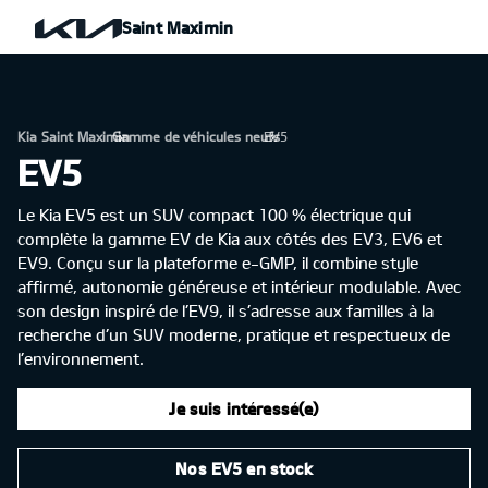
Saint Maximin
Kia Saint Maximin
Gamme de véhicules neufs
›
EV5
›
EV5
Le Kia EV5 est un SUV compact 100 % électrique qui
complète la gamme EV de Kia aux côtés des EV3, EV6 et
EV9. Conçu sur la plateforme e-GMP, il combine style
affirmé, autonomie généreuse et intérieur modulable. Avec
son design inspiré de l’EV9, il s’adresse aux familles à la
recherche d’un SUV moderne, pratique et respectueux de
l’environnement.
Je suis intéressé(e)
Nos EV5 en stock