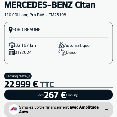
MERCEDES-BENZ Citan
110 CDI Long Pro BVA - FM25198
FORD BEAUNE
32 167 km
Automatique
01/2024
Diesel
Leasing d'été
22 999 €
TTC
267 €
dès
/ mois
Simulez votre financement
avec Amplitude
Auto