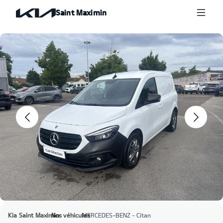
Saint Maximin
Previous
Next
Kia Saint Maximin
Nos véhicules
›
MERCEDES-BENZ - Citan
›