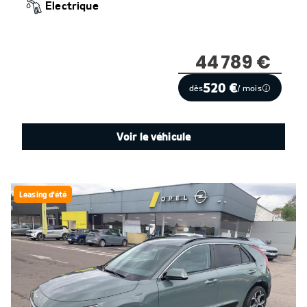
Electrique
44 789 €
520 €
dès
/ mois
Voir le véhicule
Leasing d'été