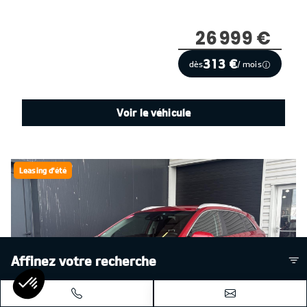
26 999 €
313 €
dès
/ mois
Voir le véhicule
Leasing d'été
Affinez votre recherche