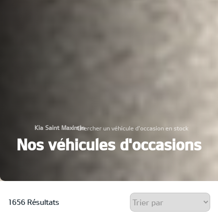
Kia Saint Maximin
Chercher un véhicule d'occasion en stock
›
Nos véhicules d'occasions
1656 Résultats